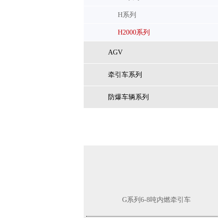
G系列8.5-10吨锂电池叉车
H系列
H2000系列
AGV
牵引车系列
防爆车辆系列
K2系列2-3.8t防爆内燃平衡重式叉车（1区2
区）
相关产品/Related