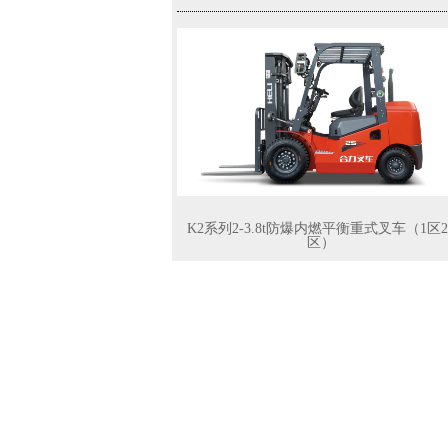
G系列8.5-10吨锂电池叉车
K2系列2-3.8t防爆内燃平衡重式叉车（1区2
区）