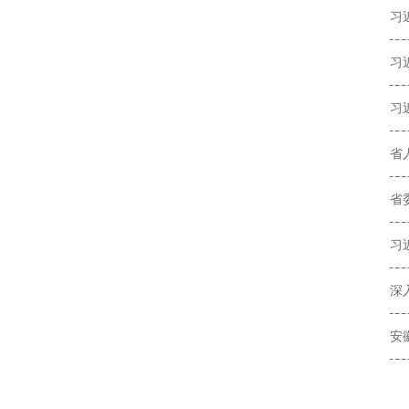
习
习
习
省
省
习
深
安