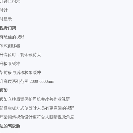
升锁止指示
时计
时显示
视野门架
有绝佳的视野
体式侧移器
升高位时，剩余载荷大
升极限缓冲
架前移与后移极限缓冲
升高度系列范围:2000-6500mm
顶架
顶架立柱后置保护司机并改善作业视野
部栅栏板方式使驾驶人员有更宽阔的视野
环梁倾斜视角设计更符合人眼睛视觉角度
适的驾驶舱