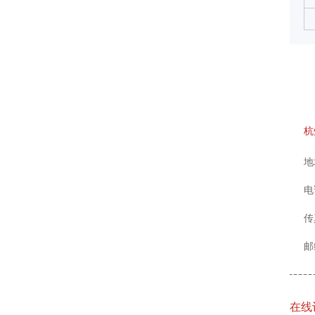
杭
地
电话
传
邮
在线