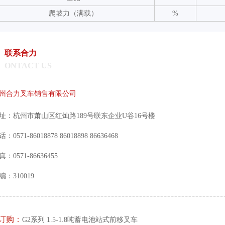
爬坡力（满载）
%
联系合力
ONTACT US
州合力叉车销售有限公司
址：杭州市萧山区红灿路189号联东企业U谷16号楼
：0571-86018878 86018898 86636468
真：0571-86636455
编：310019
订购：
G2系列 1.5-1.8吨蓄电池站式前移叉车