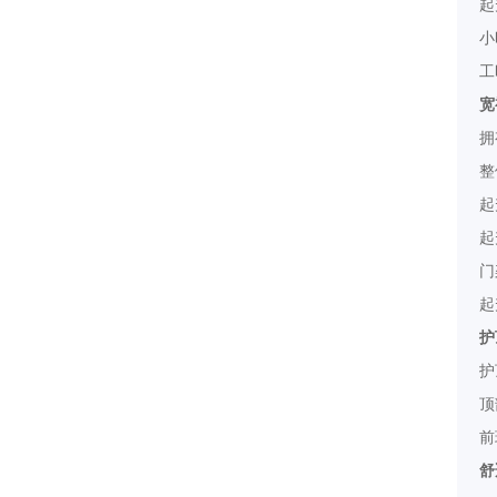
起
小
工
宽
拥
K2系列2-3.8t防爆内燃平衡重式叉车（1区21
区）
整
起
起
门
起
护
护
顶
G系列6-8吨内燃牵引车
前
舒