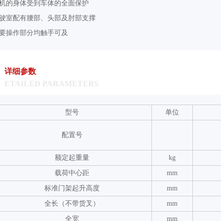
机的身体受到车体的全面保护
驶室配有腰部、头部及肘部支撑
要操作部分均触手可及
详细参数
ETAILED PARAMETERS
型号
单位
配置号
额定起重量
kg
载荷中心距
mm
标准门架起升高度
mm
全长（不带货叉）
mm
全宽
mm