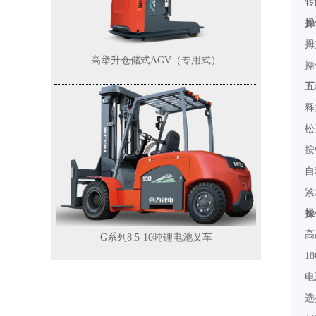
转
操
拇
高举升仓储式AGV（专用式）
操
五
释
松
按
自
紧
操
高
G系列8.5-10吨锂电池叉车
1
电
选