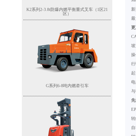
M
新
K2系列2-3.8t防爆内燃平衡重式叉车（1区21
区）
最
更
C
坡
操
行
起
电
G系列6-8吨内燃牵引车
与
先
E
转
自