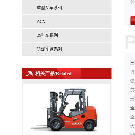
咨
重型叉车系列
AGV
牵引车系列
防爆车辆系列
三
G系列8.5-10吨锂电池叉车
行
相关产品/Related
强
变
无
全
全
大